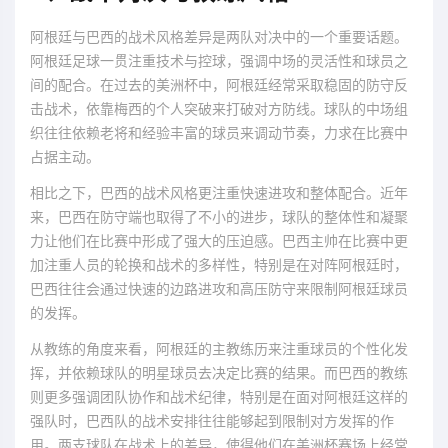
阿根廷与巴西的战术风格差异是两队对决中的一个重要话题。
阿根廷足球一贯注重技术与控球，强调中场的灵活性和球员之
间的配合。在过去的美洲杯中，阿根廷经常采取稳固的防守反
击战术，依靠梅西的个人突破来打破对方防线。球队的中场组
织往往依赖老将和经验丰富的球员来调动节奏，力求在比赛中
占据主动。
相比之下，巴西的战术风格更注重快速进攻和整体配合。近年
来，巴西在防守端也取得了不小的进步，球队的整体性和凝聚
力让他们在比赛中形成了强大的压迫感。巴西主帅在比赛中更
加注重人员的轮换和战术的多样性，特别是在对阵阿根廷时，
巴西往往会通过快速的边路进攻和高压防守来限制阿根廷球员
的发挥。
从教练的角度来看，阿根廷的主教练历来注重球员的个性化发
挥，并依赖球队的明星球员去决定比赛的结果。而巴西的教练
则更多强调团队协作和战术纪律，特别是在面对阿根廷这样的
强队时，巴西队的战术安排往往能够起到限制对方发挥的作
用。两支球队在战术上的差异，使得他们在美洲杯赛场上经常