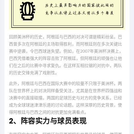
回顾美洲杯的历史，阿根廷与巴西的对决可谓是精彩纷呈。巴
西曾多次在阿根廷的主场取得胜利，而阿根廷则在多次关键比
赛中逆袭，令巴西球迷失望。例如，在2007年美洲杯决赛上，
巴西凭借着强大的阵容击败了阿根廷，但阿根廷的顽强也让他
们在之后的比赛中寻求复仇。在这样互相拉锯的对抗中，两队
的历史交锋充满了戏剧性。
此外，阿根廷与巴西在国际大赛中的较量不只限于美洲杯。两
队在世界杯上的对决同样备受关注，尤其是在世界杯四强战和
决赛中的直接碰撞。两国的足球历史与对方的竞争关系，已经
成为全球球迷津津乐道的讨论话题。这样深厚的历史背景，使
得阿根廷与巴西之间的对抗更加充满看点。
2、阵容实力与球员表现