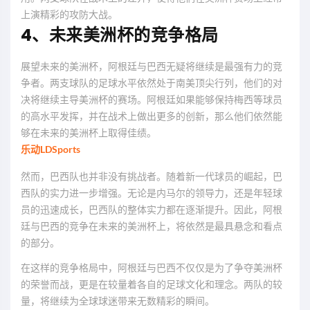
上演精彩的攻防大战。
4、未来美洲杯的竞争格局
展望未来的美洲杯，阿根廷与巴西无疑将继续是最强有力的竞
争者。两支球队的足球水平依然处于南美顶尖行列，他们的对
决将继续主导美洲杯的赛场。阿根廷如果能够保持梅西等球员
的高水平发挥，并在战术上做出更多的创新，那么他们依然能
够在未来的美洲杯上取得佳绩。
乐动LDSports
然而，巴西队也并非没有挑战者。随着新一代球员的崛起，巴
西队的实力进一步增强。无论是内马尔的领导力，还是年轻球
员的迅速成长，巴西队的整体实力都在逐渐提升。因此，阿根
廷与巴西的竞争在未来的美洲杯上，将依然是最具悬念和看点
的部分。
在这样的竞争格局中，阿根廷与巴西不仅仅是为了争夺美洲杯
的荣誉而战，更是在较量着各自的足球文化和理念。两队的较
量，将继续为全球球迷带来无数精彩的瞬间。