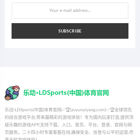
Your e-mail address...
SUBSCRIBE
乐动·LDSports(中国)体育官网✅🏆(zuyunyiyang.com)✅🏆全球领先
的综合游戏平台,带来最精彩的游戏体验！专为国内玩家打造,提供顶
级乐趣的游戏APP,支持下载、入口、首页、平台、登录、官网与网
页服务。二十四小时专属客服在线,确保安全、信誉与公平的运营,尽
享无忧游戏体验！