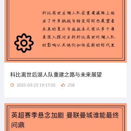
科比离世后湖人队重建之路与未来展望
2025-03-23 19:17:05
258