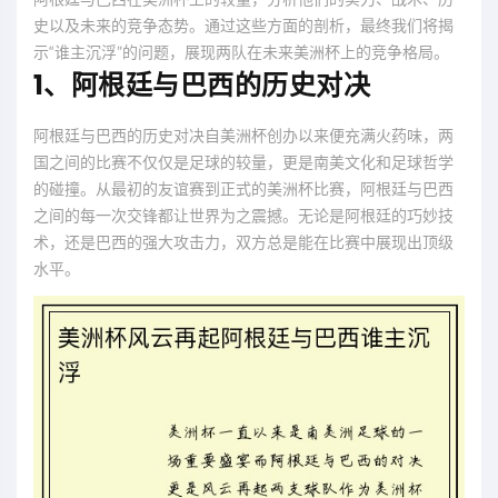
史以及未来的竞争态势。通过这些方面的剖析，最终我们将揭
示“谁主沉浮”的问题，展现两队在未来美洲杯上的竞争格局。
1、阿根廷与巴西的历史对决
阿根廷与巴西的历史对决自美洲杯创办以来便充满火药味，两
国之间的比赛不仅仅是足球的较量，更是南美文化和足球哲学
的碰撞。从最初的友谊赛到正式的美洲杯比赛，阿根廷与巴西
之间的每一次交锋都让世界为之震撼。无论是阿根廷的巧妙技
术，还是巴西的强大攻击力，双方总是能在比赛中展现出顶级
水平。