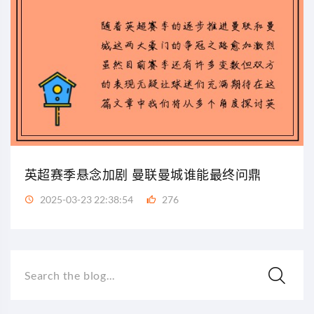
英超赛季悬念加剧 曼联曼城谁能最终问鼎
2025-03-23 22:38:54
276
Search the blog...