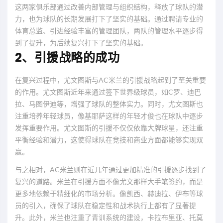
这两家俱乐部通过改善内部管理与组织结构，释放了球队的潜
力，也为球队的长期发展打下了坚实的基础。通过聘请专业的
体育总监、引进经验丰富的管理团队，两队的管理水平逐步得
到了提升，为后续复兴打下了坚实的基础。
2、引援战略的成功
在复兴过程中，尤文图斯与AC米兰的引援战略起到了至关重要
的作用。尤文图斯近年来通过签下世界级球员，如C罗、迪巴
拉、马图伊迪等，增强了球队的整体实力。同时，尤文图斯也
注重培养年轻球员，像基耶萨这样的年轻才俊也在球队中逐步
发挥重要作用。尤文图斯的引援不仅仅依靠大牌球星，还注重
平衡经验和潜力，这使得球队在竞技和商业方面都能够实现双
赢。
与之相对，AC米兰则在近几年通过更加精准的引援逐步找到了
复兴的道路。米兰在引援方面不像尤文那样大手笔签约，而是
更多地依赖于精细化的市场分析。像凯西、赫迪拉、伊布等球
员的引入，确保了球队在稳定性和战术执行上都有了显著提
升。此外，米兰也注重了青训系统的建设，卡拉布里亚、托莫