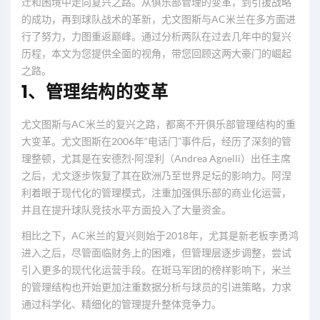
迁和困境中走向复兴之路。从俱乐部管理的变革，到引援战略
的成功，再到球队战术的革新，尤文图斯与AC米兰在多方面进
行了努力，力图重返巅峰。通过分析两队在过去几年中的复兴
历程，本文为您提供全面的视角，带您回顾这两大豪门的崛起
之路。
1、管理结构的变革
尤文图斯与AC米兰的复兴之路，都离不开俱乐部管理结构的重
大变革。尤文图斯在2006年“电话门”事件后，经历了深刻的管
理整顿，尤其是在安德烈·阿涅利（Andrea Agnelli）出任主席
之后，尤文逐步恢复了其在欧洲乃至世界足坛的影响力。阿涅
利着眼于现代化的管理模式，注重加强俱乐部的商业化运营，
并且在提升球队竞技水平方面投入了大量资金。
相比之下，AC米兰的复兴则始于2018年，尤其是新老板李勇鸿
进入之后，尽管面临财务上的困难，但管理层逐步调整，尝试
引入更多的现代化运营手段。在斑马军团的榜样影响下，米兰
的管理结构也开始更加注重数据分析与球员的引进策略，力求
通过科学化、精细化的管理提升整体竞争力。