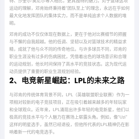
特、沙奎尔·奥尼尔等人相比，更具独特的魅力。对于篮球这项
运动的理解，邓肯始终秉持着“团队至上”的理念，永远在乎如何
最大化地发挥团队的集体实力，而不是单纯追求个人数据的堆
砌。
邓肯的成功不仅仅体现在数据上，更在于他对比赛细节的把握
与不懈的自我超越。他的低调、坚韧以及对篮球技术的精益求
精，成就了他与众不同的传奇地位。与许多球员不同，邓肯的
职业生涯没有过多的伤病困扰，凭借着出色的球场意识和合理
的运动规划，他长时间保持了高水平的竞技状态。这为现代运
动员提供了重要的职业生涯规划经验。
2、电竞新星崛起：LPL的未来之路
与邓肯的传统体育背景不同，LPL（英雄联盟职业联赛）作为一
项相对较新的电子竞技项目，正在吸引着越来越多的年轻玩家
和全球观众。近年来，LPL涌现出许多年轻的电竞新星，他们以
极高的竞技水平与个人魅力在赛场上崭露头角。例如，像“Uzi”
这样的明星选手，虽然已经退役，但他所代表的LPL精神仍在影
响着新一代的电竞选手。