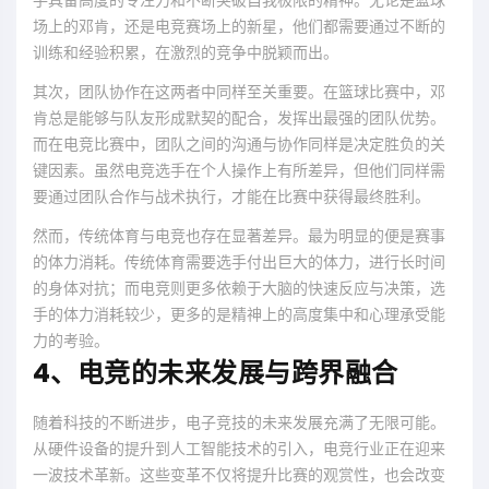
场上的邓肯，还是电竞赛场上的新星，他们都需要通过不断的
训练和经验积累，在激烈的竞争中脱颖而出。
其次，团队协作在这两者中同样至关重要。在篮球比赛中，邓
肯总是能够与队友形成默契的配合，发挥出最强的团队优势。
而在电竞比赛中，团队之间的沟通与协作同样是决定胜负的关
键因素。虽然电竞选手在个人操作上有所差异，但他们同样需
要通过团队合作与战术执行，才能在比赛中获得最终胜利。
然而，传统体育与电竞也存在显著差异。最为明显的便是赛事
的体力消耗。传统体育需要选手付出巨大的体力，进行长时间
的身体对抗；而电竞则更多依赖于大脑的快速反应与决策，选
手的体力消耗较少，更多的是精神上的高度集中和心理承受能
力的考验。
4、电竞的未来发展与跨界融合
随着科技的不断进步，电子竞技的未来发展充满了无限可能。
从硬件设备的提升到人工智能技术的引入，电竞行业正在迎来
一波技术革新。这些变革不仅将提升比赛的观赏性，也会改变