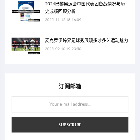
2024巴黎奥运会中国代表团备战情况与历
史成绩回顾分析
2025-11-12 18:16:09
麦克罗伊跨界足球秀展现多才多艺运动魅力
2025-09-10 19:23:50
订阅邮箱
Your e-mail address...
SUBSCRIBE