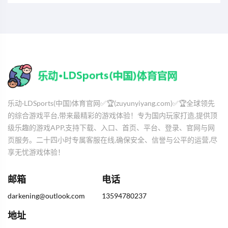
乐动·LDSports(中国)体育官网✅🏆(zuyunyiyang.com)✅🏆全球领先
的综合游戏平台,带来最精彩的游戏体验！专为国内玩家打造,提供顶
级乐趣的游戏APP,支持下载、入口、首页、平台、登录、官网与网
页服务。二十四小时专属客服在线,确保安全、信誉与公平的运营,尽
享无忧游戏体验！
邮箱
电话
darkening@outlook.com
13594780237
地址