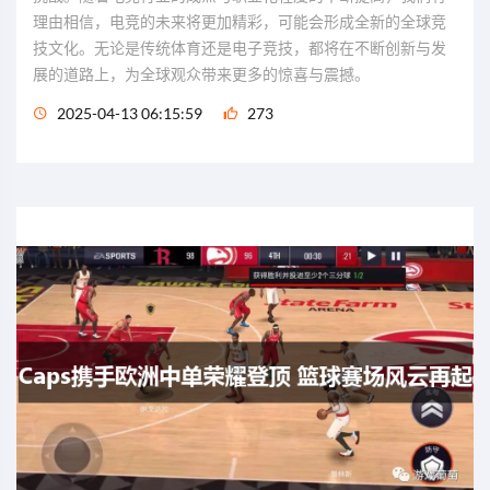
理由相信，电竞的未来将更加精彩，可能会形成全新的全球竞
技文化。无论是传统体育还是电子竞技，都将在不断创新与发
展的道路上，为全球观众带来更多的惊喜与震撼。
2025-04-13 06:15:59
273