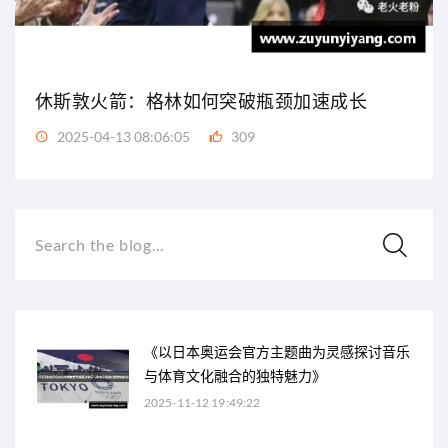
休斯敦火箭：格林如何突破瓶颈加速成长
2025-04-13 08:06:05
309
Search the blog...
《以日本奥运会官方主题曲为灵感探讨音乐
与体育文化融合的独特魅力》
2025-11-12 19:49:22