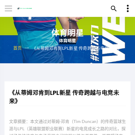
体育明星
首页
《从蒂姆邓肯到LPL新星 传奇跨越与电竞未来》
《从蒂姆邓肯到LPL新星 传奇跨越与电竞未
来》
文章摘要：本文通过对蒂姆·邓肯（Tim Duncan）的传奇篮球生
涯与LPL（英雄联盟职业联赛）新星的电竞成长之路的对比，探