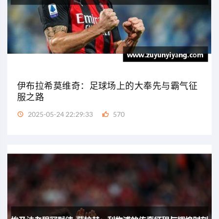
伊布拉希莫维奇：足球场上的大奉先与霸气征
服之路
2025-05-24 22:29:33
570