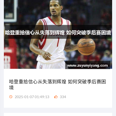
哈登重拾信心从失落到辉煌 如何突破季后赛困
境
2025-01-07 01:49:13
334