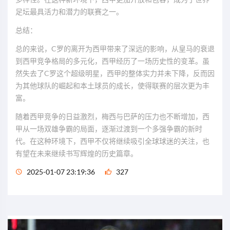
足坛最具活力和潜力的联赛之一。
总结：
总的来说，C罗的离开为西甲带来了深远的影响，从皇马的衰退
到西甲竞争格局的多元化，西甲经历了一场历史性的变革。虽
然失去了C罗这个超级明星，西甲的整体实力并未下降，反而因
为其他球队的崛起和本土球员的成长，使得联赛的层次更为丰
富。
随着西甲竞争的日益激烈，梅西与巴萨的压力也不断增加，西
甲从一场双雄争霸的局面，逐渐过渡到一个多强争霸的新时
代。在这种环境下，西甲不仅将继续吸引全球球迷的关注，也
有望在未来继续书写辉煌的历史篇章。
2025-01-07 23:19:36
327