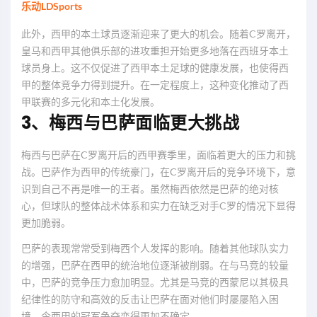
乐动LDSports
此外，西甲的本土球员逐渐迎来了更大的机会。随着C罗离开，
皇马和西甲其他俱乐部的进攻重担开始更多地落在西班牙本土
球员身上。这不仅促进了西甲本土足球的健康发展，也使得西
甲的整体竞争力得到提升。在一定程度上，这种变化推动了西
甲联赛的多元化和本土化发展。
3、梅西与巴萨面临更大挑战
梅西与巴萨在C罗离开后的西甲赛季里，面临着更大的压力和挑
战。巴萨作为西甲的传统豪门，在C罗离开后的竞争环境下，意
识到自己不再是唯一的王者。虽然梅西依然是巴萨的绝对核
心，但球队的整体战术体系和实力在缺乏对手C罗的情况下显得
更加脆弱。
巴萨的表现常常受到梅西个人发挥的影响。随着其他球队实力
的增强，巴萨在西甲的统治地位逐渐被削弱。在与马竞的较量
中，巴萨的竞争压力愈加明显。尤其是马竞的西蒙尼以其极具
纪律性的防守和高效的反击让巴萨在面对他们时屡屡陷入困
境，令西甲的冠军争夺变得更加不确定。