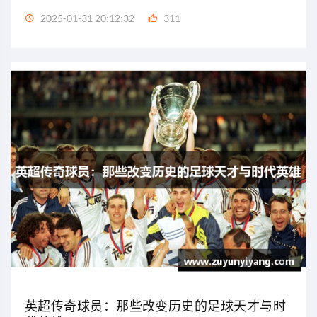
2025-01-31 20:12:32
311
英超传奇球员：那些改变历史的足球天才与时