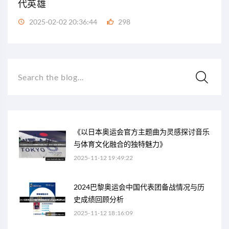
代英雄
2025-02-02 20:36:44
298
Search the blog...
《以日本奥运会官方主题曲为灵感探讨音乐
与体育文化融合的独特魅力》
2025-11-12 19:49:22
2024巴黎奥运会中国代表团备战情况与历
史成绩回顾分析
2025-11-12 18:16:09