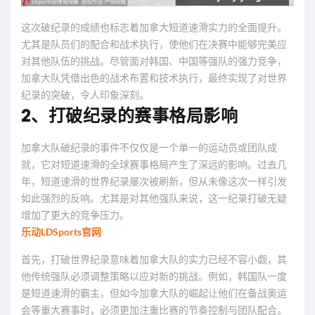
这次破纪录的成绩也标志着加拿大短道速滑实力的全面提升。
尤其是队员们的配合和战术执行，使他们在决赛中能够完美应
对其他队伍的挑战。尽管面对韩国、中国等强队的强力竞争，
加拿大队凭借出色的战术布置和技术执行，最终实现了对世界
纪录的突破，令人印象深刻。
2、打破纪录的赛事格局影响
加拿大队破纪录的事件不仅仅是一个单一的运动员或团队成
就，它对短道速滑的全球赛事格局产生了深远的影响。过去几
年，短道速滑的世界纪录屡次被刷新，但从未像这次一样引发
如此强烈的反响。尤其是对其他强队来说，这一纪录打破无疑
增加了更大的竞争压力。
乐动LDSports官网
首先，打破世界纪录意味着加拿大队的实力已经不容小觑，其
他传统强队必须调整策略以应对新的挑战。例如，韩国队一度
是短道速滑的霸主，但如今加拿大队的崛起让他们在备战奥运
会等重大赛事时，必须更加注重比赛的节奏控制与团队配合。