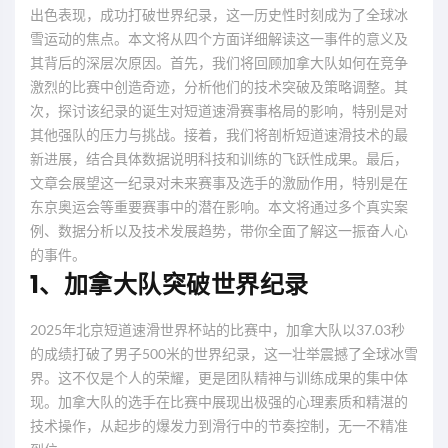
出色表现，成功打破世界纪录，这一历史性时刻成为了全球冰
雪运动的焦点。本文将从四个方面详细解读这一事件的意义及
其背后的深层次原因。首先，我们将回顾加拿大队如何在竞争
激烈的比赛中创造奇迹，分析他们的技术突破及策略调整。其
次，探讨该纪录的诞生对短道速滑赛事格局的影响，特别是对
其他强队的压力与挑战。接着，我们将剖析短道速滑技术的最
新进展，结合具体数据说明科技和训练的飞跃性成果。最后，
文章会展望这一纪录对未来赛事及选手的激励作用，特别是在
东京奥运会等重要赛事中的潜在影响。本文将通过多个真实案
例、数据分析以及技术发展趋势，带你全面了解这一振奋人心
的事件。
1、加拿大队突破世界纪录
2025年北京短道速滑世界杯站的比赛中，加拿大队以37.03秒
的成绩打破了男子500米的世界纪录，这一壮举震撼了全球冰雪
界。这不仅是个人的荣耀，更是团队精神与训练成果的集中体
现。加拿大队的选手在比赛中展现出极强的心理素质和精湛的
技术操作，从起步的爆发力到滑行中的节奏控制，无一不精准