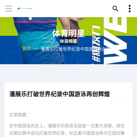
体育明星
首页
潘展乐打破世界纪录中国游泳再创辉煌
潘展乐打破世界纪录中国游泳再创辉煌
文章摘要：
在中国游泳历史上，潘展乐的表现无疑是一次重大突破，他在
近期比赛中成功打破世界纪录，标志着中国游泳再次在国际舞