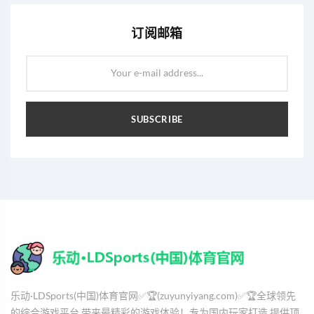
订阅邮箱
Your e-mail address...
SUBSCRIBE
乐动·LDSports(中国)体育官网✅🏆(zuyunyiyang.com)✅🏆全球领先
的综合游戏平台,带来最精彩的游戏体验！专为国内玩家打造,提供顶