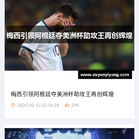
梅西引领阿根廷夺美洲杯助攻王再创辉煌
2025-02-12 22:16:24
294