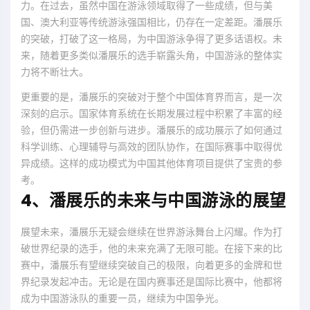
力。在过去，虽然中国在游泳领域取得了一些成绩，但与美
国、澳大利亚等传统游泳强国相比，仍存在一定差距。潘展乐
的突破，打破了这一格局，为中国游泳争得了更多话语权。未
来，随着更多类似潘展乐的选手崭露头角，中国游泳的整体实
力将不断壮大。
更重要的是，潘展乐的突破对于整个中国体育界而言，是一次
深刻的启示。国家体育系统在长期发展过程中积累了丰富的经
验，但仍需进一步创新与进步。潘展乐的成功展示了如何通过
科学训练、心理辅导与高效的团队协作，在国际赛事中取得优
异成绩。这样的成功模式为中国其他体育项目提供了宝贵的参
考。
4、潘展乐的未来与中国游泳的展望
展望未来，潘展乐无疑会继续在世界游泳舞台上闪耀。作为打
破世界纪录的选手，他的未来充满了无限可能。在接下来的比
赛中，潘展乐有望继续突破自己的极限，向着更多的金牌和世
界纪录发起冲击。无论是在国内赛事还是国际比赛中，他都将
成为中国游泳队的重要一员，继续为中国争光。