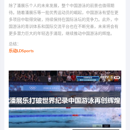
除了潘展乐个人的未来发展，整个中国游泳的前景也值得期
待。随着潘展乐等一批优秀运动员的崛起，中国游泳有望在更
多项目中取得突破，持续保持在国际泳坛的竞争力。此外，中
国游泳的青训体系和国际交流平台也在不断完善，未来将会有
更多潜力巨大的年轻选手涌现，继续推动中国游泳的辉煌。
总结：
乐动LDSports