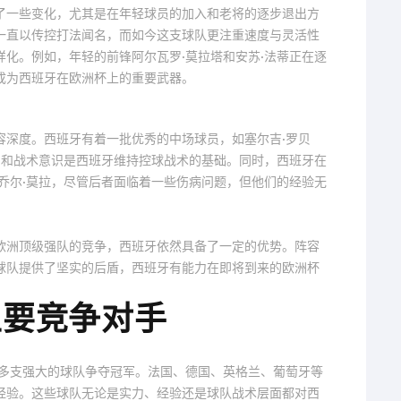
了一些变化，尤其是在年轻球员的加入和老将的逐步退出方
一直以传控打法闻名，而如今这支球队更注重速度与灵活性
化。例如，年轻的前锋阿尔瓦罗·莫拉塔和安苏·法蒂正在逐
成为西班牙在欧洲杯上的重要武器。
容深度。西班牙有着一批优秀的中场球员，如塞尔吉·罗贝
力和战术意识是西班牙维持控球战术的基础。同时，西班牙在
乔尔·莫拉，尽管后者面临着一些伤病问题，但他们的经验无
欧洲顶级强队的竞争，西班牙依然具备了一定的优势。阵容
球队提供了坚实的后盾，西班牙有能力在即将到来的欧洲杯
主要竞争对手
有多支强大的球队争夺冠军。法国、德国、英格兰、葡萄牙等
经验。这些球队无论是实力、经验还是球队战术层面都对西