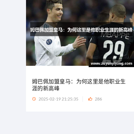
姆巴佩加盟皇马：为何这里是他职业生
涯的新高峰
2025-02-19 21:25:35
286