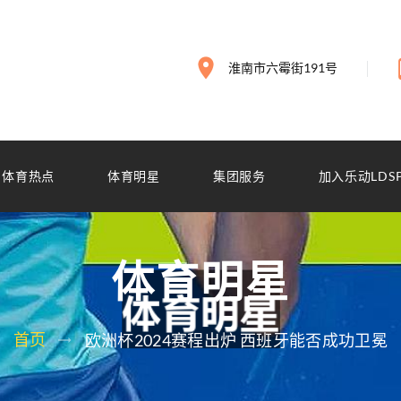
淮南市六霉街191号
体育热点
体育明星
集团服务
加入乐动LDS
体育明星
首页
欧洲杯2024赛程出炉 西班牙能否成功卫冕