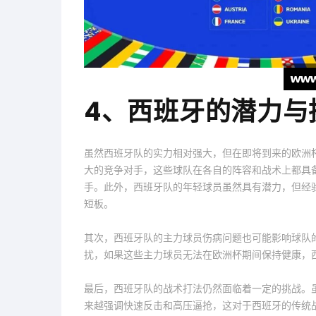
4、西班牙的潜力与
虽然西班牙队的实力相对强大，但在即将到来的欧洲
大的竞争对手，这些球队在各自的阵容和战术上都具
手。此外，西班牙队的年轻球员虽然具有潜力，但经
短板。
其次，西班牙队的主力球员伤病问题也可能影响球队
扰，如果这些主力球员无法在欧洲杯期间保持健康，
最后，西班牙队的战术打法仍然面临着一定的挑战。
来越强调快速反击和高压逼抢，这对于西班牙的传统