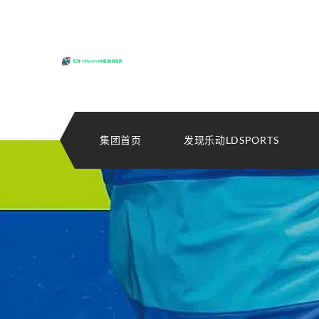
集团首页
发现乐动LDSPORTS