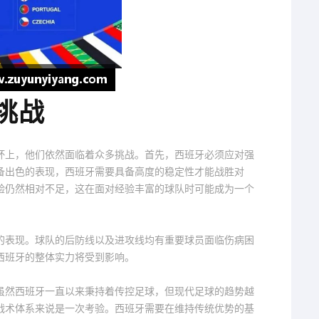
挑战
杯上，他们依然面临着众多挑战。首先，西班牙必须应对强
备出色的表现，西班牙需要具备高度的稳定性才能战胜对
验仍然相对不足，这在面对经验丰富的球队时可能成为一个
的表现。球队的后防线以及进攻线均有重要球员面临伤病困
西班牙的整体实力将受到影响。
虽然西班牙一直以来秉持着传控足球，但现代足球的趋势越
战术体系来说是一次考验。西班牙需要在维持传统优势的基