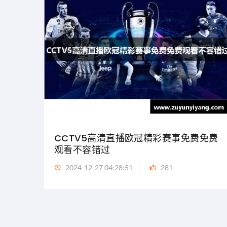
CCTV5高清直播欧冠精彩赛事免费免费
观看不容错过
2024-12-27 04:28:51
281