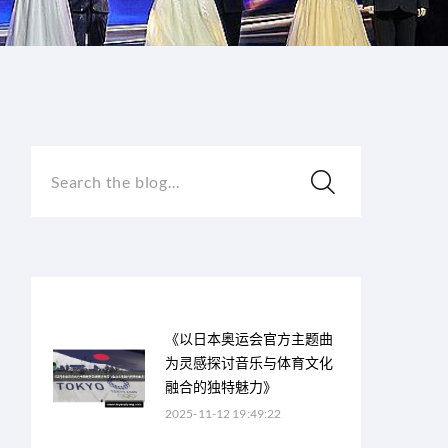
Search the blog...
《以日本奥运会官方主题曲
为灵感探讨音乐与体育文化
融合的独特魅力》
2025-11-12 19:49:22