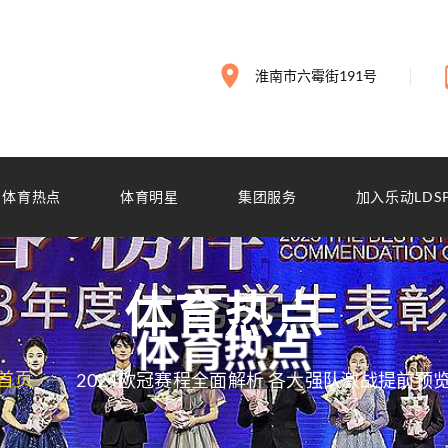
淮南市六霉街191号
体育热点
体育明星
集团服务
加入乐动LDS
体育热点
首页
2024欧冠赛程全面解析 各大强队激战提前预