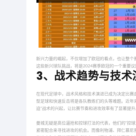
新兴力量的崛起，不仅增加了欧冠的看点，也让整个
这些新兴球队挑战，将是2024赛季欧冠的一个重要议
3、战术趋势与技术
在现代足球中，战术风格和技术演进已成为决定比赛走
型足球和快速反击将是各队教练们的头等难题。近年来
迫”战术的兴起，让比赛节奏和进攻效率有了显著提升
曼城无疑是高位逼抢和控球打法的代表，他们的“控球
紧密配合来寻找进攻的机会。而像利物浦、拜仁慕尼