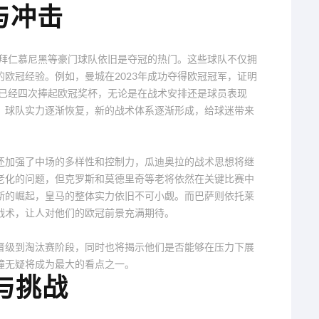
与冲击
和拜仁慕尼黑等豪门球队依旧是夺冠的热门。这些球队不仅拥
欧冠经验。例如，曼城在2023年成功夺得欧冠冠军，证明
来已经四次捧起欧冠奖杯，无论是在战术安排还是球员表现
，球队实力逐渐恢复，新的战术体系逐渐形成，给球迷带来
还加强了中场的多样性和控制力，瓜迪奥拉的战术思想将继
老化的问题，但克罗斯和莫德里奇等老将依然在关键比赛中
斯的崛起，皇马的整体实力依旧不可小觑。而巴萨则依托莱
战术，让人对他们的欧冠前景充满期待。
晋级到淘汰赛阶段，同时也将揭示他们是否能够在压力下展
撞无疑将成为最大的看点之一。
与挑战