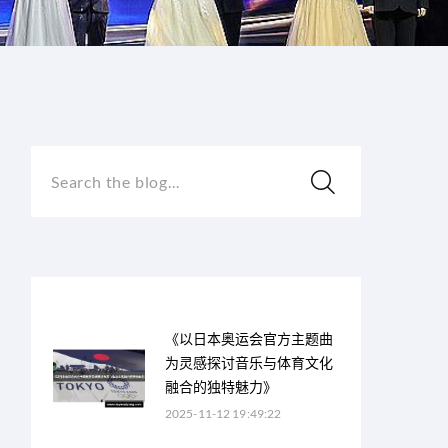
Search the blog...
《以日本奥运会官方主题曲
为灵感探讨音乐与体育文化
融合的独特魅力》
2025-11-12 19:49:22