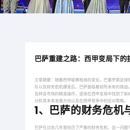
巴萨重建之路：西甲变局下的
文章摘要：随着西甲联赛格局的变化，巴塞罗那足球
队以及财务危机爆发后，巴萨面临着前所未有的挑战
及转会市场的精准操作，逐渐在西甲变局中找到了新
分析其未来发展方向以及在西甲竞争中的应对策略。
1、巴萨的财务危机
巴萨在过去几年里经历了严重的财务危机，这一问题