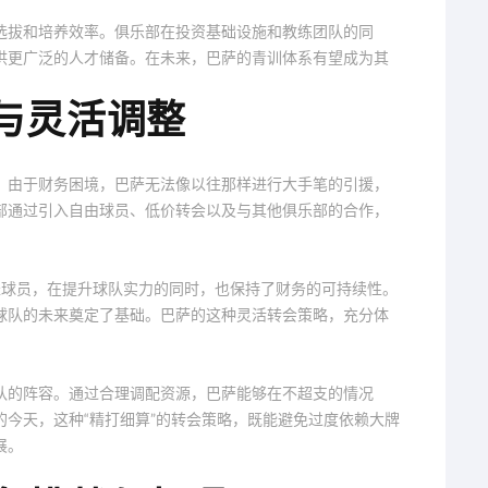
选拔和培养效率。俱乐部在投资基础设施和教练团队的同
供更广泛的人才储备。在未来，巴萨的青训体系有望成为其
与灵活调整
。由于财务困境，巴萨无法像以往那样进行大手笔的引援，
部通过引入自由球员、低价转会以及与其他俱乐部的合作，
轻球员，在提升球队实力的同时，也保持了财务的可持续性。
球队的未来奠定了基础。巴萨的这种灵活转会策略，充分体
队的阵容。通过合理调配资源，巴萨能够在不超支的情况
今天，这种“精打细算”的转会策略，既能避免过度依赖大牌
展。