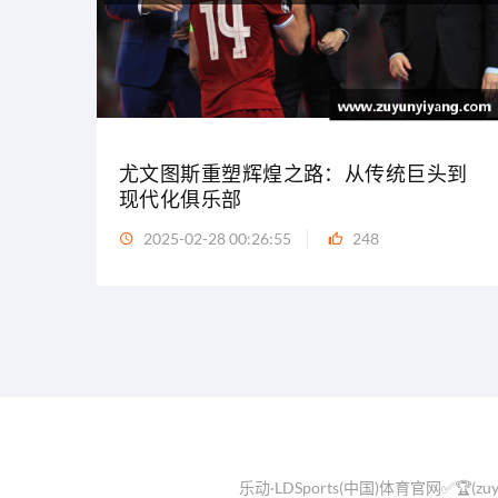
尤文图斯重塑辉煌之路：从传统巨头到
现代化俱乐部
2025-02-28 00:26:55
248
乐动·LDSports(中国)体育官网✅🏆(zuyu