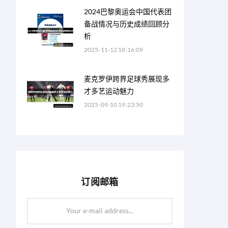
2024巴黎奥运会中国代表团
备战情况与历史成绩回顾分
析
2025-11-12 18:16:09
麦克罗伊跨界足球秀展现多
才多艺运动魅力
2025-09-10 19:23:50
订阅邮箱
Your e-mail address...