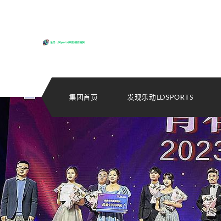
集团首页
发现乐动LDSPORTS