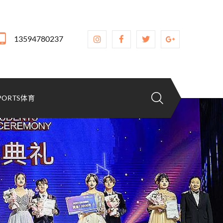
13594780237
PORTS体育