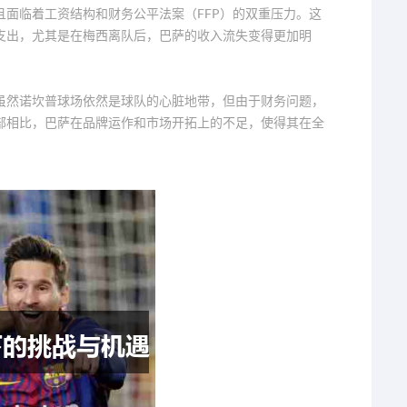
面临着工资结构和财务公平法案（FFP）的双重压力。这
支出，尤其是在梅西离队后，巴萨的收入流失变得更加明
虽然诺坎普球场依然是球队的心脏地带，但由于财务问题，
部相比，巴萨在品牌运作和市场开拓上的不足，使得其在全