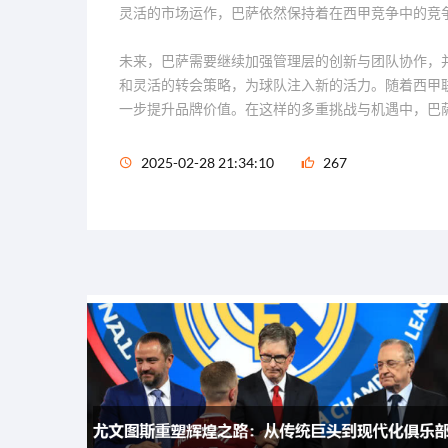
灵活的市场运作，巴萨依然保持着在西甲竞争中的竞
未来，巴萨需要继续加强管理层的创新与团队协作，
和灵活的转会策略，为球队注入新的活力。随着西甲
一步提升品牌价值。在这样的多重挑战与机遇中，巴
2025-02-28 21:34:10
267