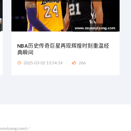
NBA历史传奇巨星再现辉煌时刻重温经
典瞬间
2025-03-02 13:54:14
266
nyiyang.com)✅