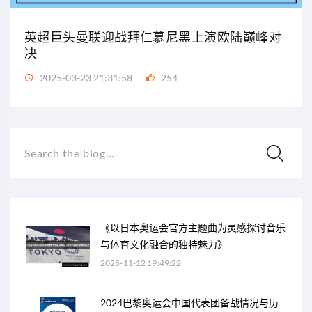
英超巨头曼联迎战拜仁慕尼黑上演欧陆巅峰对
决
2025-03-23 21:31:58
254
Search the blog...
《以日本奥运会官方主题曲为灵感探讨音乐
与体育文化融合的独特魅力》
2025-11-12 19:49:22
2024巴黎奥运会中国代表团备战情况与历