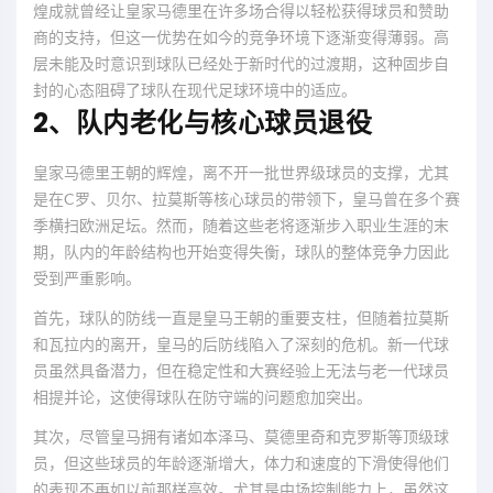
煌成就曾经让皇家马德里在许多场合得以轻松获得球员和赞助
商的支持，但这一优势在如今的竞争环境下逐渐变得薄弱。高
层未能及时意识到球队已经处于新时代的过渡期，这种固步自
封的心态阻碍了球队在现代足球环境中的适应。
2、队内老化与核心球员退役
皇家马德里王朝的辉煌，离不开一批世界级球员的支撑，尤其
是在C罗、贝尔、拉莫斯等核心球员的带领下，皇马曾在多个赛
季横扫欧洲足坛。然而，随着这些老将逐渐步入职业生涯的末
期，队内的年龄结构也开始变得失衡，球队的整体竞争力因此
受到严重影响。
首先，球队的防线一直是皇马王朝的重要支柱，但随着拉莫斯
和瓦拉内的离开，皇马的后防线陷入了深刻的危机。新一代球
员虽然具备潜力，但在稳定性和大赛经验上无法与老一代球员
相提并论，这使得球队在防守端的问题愈加突出。
其次，尽管皇马拥有诸如本泽马、莫德里奇和克罗斯等顶级球
员，但这些球员的年龄逐渐增大，体力和速度的下滑使得他们
的表现不再如以前那样高效。尤其是中场控制能力上，虽然这