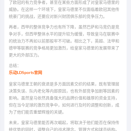
了欧冠的有力竞争者，甚至在某些方面形成了对皇家马德里的
威胁。在这样一个环境下，皇家马德里不仅面临着欧冠其他传
统豪门的挑战，还要应对新兴财团俱乐部的竞争压力。
再者，西甲的整体竞争力也有所下降，虽然巴萨和马竞仍是竞
争对手，但西甲整体水平的提升较为缓慢，导致皇马在联赛中
的统治力不再如以前那般牢不可破。相比之下，英超、法甲和
德甲等联赛的竞争格局更加激烈，给皇家马德里的发展带来了
更大的外部压力。
总结：
乐动LDSports官网
皇家马德里王朝的衰退是多方面因素交织的结果，既有管理层
决策失误、队内老化等内部原因，也有外部竞争加剧等因素的
影响。虽然皇马依然具备强大的品牌价值和雄厚的资金支持，
但在当今足球的激烈竞争中，如何进行及时的调整和创新，成
为了他们能否重塑辉煌的关键。
未来，皇家马德里能否再次崛起，将取决于他们能否在保持传
统优势的同时，调整自己的战术理念、管理方式和球员结构。