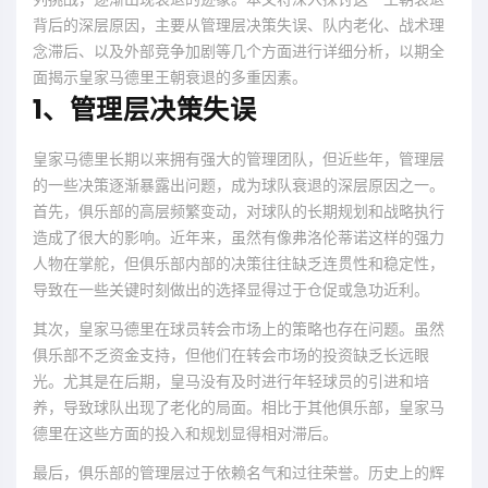
背后的深层原因，主要从管理层决策失误、队内老化、战术理
念滞后、以及外部竞争加剧等几个方面进行详细分析，以期全
面揭示皇家马德里王朝衰退的多重因素。
1、管理层决策失误
皇家马德里长期以来拥有强大的管理团队，但近些年，管理层
的一些决策逐渐暴露出问题，成为球队衰退的深层原因之一。
首先，俱乐部的高层频繁变动，对球队的长期规划和战略执行
造成了很大的影响。近年来，虽然有像弗洛伦蒂诺这样的强力
人物在掌舵，但俱乐部内部的决策往往缺乏连贯性和稳定性，
导致在一些关键时刻做出的选择显得过于仓促或急功近利。
其次，皇家马德里在球员转会市场上的策略也存在问题。虽然
俱乐部不乏资金支持，但他们在转会市场的投资缺乏长远眼
光。尤其是在后期，皇马没有及时进行年轻球员的引进和培
养，导致球队出现了老化的局面。相比于其他俱乐部，皇家马
德里在这些方面的投入和规划显得相对滞后。
最后，俱乐部的管理层过于依赖名气和过往荣誉。历史上的辉