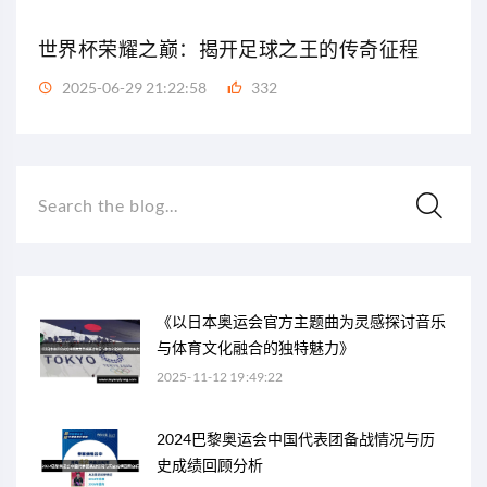
世界杯荣耀之巅：揭开足球之王的传奇征程
2025-06-29 21:22:58
332
Search the blog...
《以日本奥运会官方主题曲为灵感探讨音乐
与体育文化融合的独特魅力》
2025-11-12 19:49:22
2024巴黎奥运会中国代表团备战情况与历
史成绩回顾分析