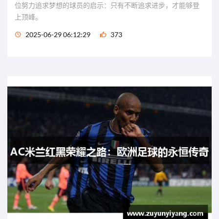
位努力追求梦想的球员的启示：只有不断追求进步，才能够登
上顶峰。
2025-06-29 06:12:29
373