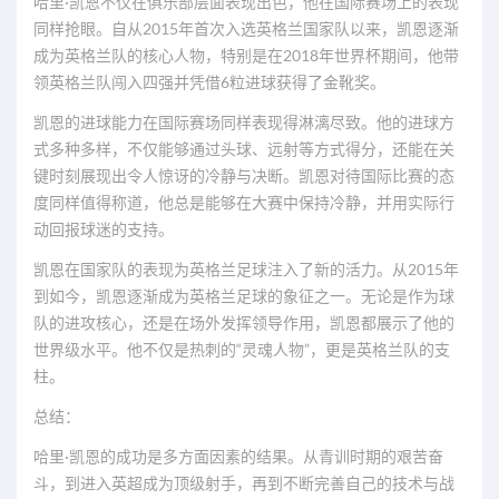
哈里·凯恩不仅在俱乐部层面表现出色，他在国际赛场上的表现
同样抢眼。自从2015年首次入选英格兰国家队以来，凯恩逐渐
成为英格兰队的核心人物，特别是在2018年世界杯期间，他带
领英格兰队闯入四强并凭借6粒进球获得了金靴奖。
凯恩的进球能力在国际赛场同样表现得淋漓尽致。他的进球方
式多种多样，不仅能够通过头球、远射等方式得分，还能在关
键时刻展现出令人惊讶的冷静与决断。凯恩对待国际比赛的态
度同样值得称道，他总是能够在大赛中保持冷静，并用实际行
动回报球迷的支持。
凯恩在国家队的表现为英格兰足球注入了新的活力。从2015年
到如今，凯恩逐渐成为英格兰足球的象征之一。无论是作为球
队的进攻核心，还是在场外发挥领导作用，凯恩都展示了他的
世界级水平。他不仅是热刺的“灵魂人物”，更是英格兰队的支
柱。
总结：
哈里·凯恩的成功是多方面因素的结果。从青训时期的艰苦奋
斗，到进入英超成为顶级射手，再到不断完善自己的技术与战