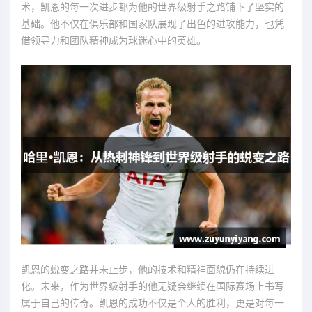
术，凯恩的每一次进步都为他的世界级射手之路铺下了坚实的
基础。他不仅在俱乐部和国家队展现了出色的进攻能力，也凭
借领导力和团队精神成为球迷心中的英雄。
凯恩的蜕变之路并未止步，他的技术和精神面貌仍在持续进
化。未来，作为世界级射手的他无疑会继续在国际赛场上书写
属于自己的传奇。凯恩的成功不仅是个人的胜利，更是对每一