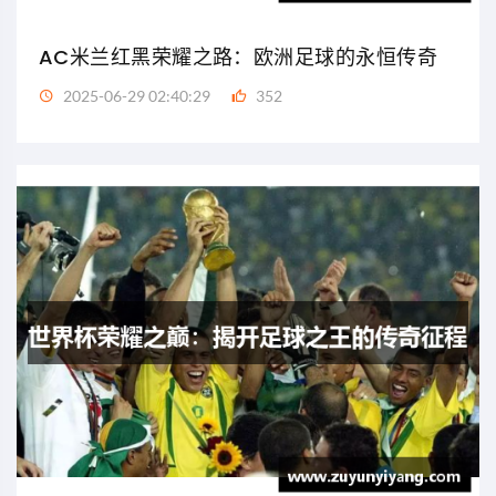
AC米兰红黑荣耀之路：欧洲足球的永恒传奇
2025-06-29 02:40:29
352