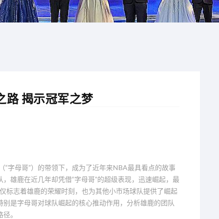
之路 揭示冠军之梦
（“字母哥”）的带领下，成为了近年来NBA最具看点的故事
，雄鹿在近几年却凭借“字母哥”的超级表现，迅速崛起，最
，不仅标志着雄鹿的荣耀时刻，也为其他小市场球队提供了崛起
特别是字母哥对球队崛起的核心推动作用，分析雄鹿的团队
路径。