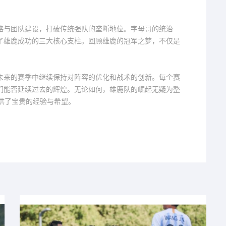
略与团队建设，打破传统强队的垄断地位。字母哥的统治
了雄鹿成功的三大核心支柱。回顾雄鹿的冠军之梦，不仅是
。
未来的赛季中继续保持对阵容的优化和战术的创新。每个赛
们能否延续过去的辉煌。无论如何，雄鹿队的崛起无疑为整
供了宝贵的经验与希望。