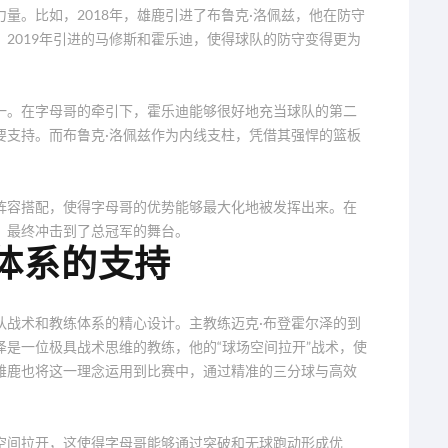
量。比如，2018年，雄鹿引进了布鲁克·洛佩兹，他在防守
2019年引进的马修斯和霍乐迪，使得球队的防守变得更为
一。在字母哥的牵引下，霍乐迪能够很好地充当球队的第二
要支持。而布鲁克·洛佩兹作为内线支柱，凭借其强悍的篮板
阵容搭配，使得字母哥的优势能够最大化地被发挥出来。在
，最终冲击到了总冠军的舞台。
体系的支持
队战术和教练体系的精心设计。主教练迈克·布登霍尔泽的到
是一位极具战术思维的教练，他的“球场空间拉开”战术，使
雄鹿也将这一理念运用到比赛中，通过精准的三分球与高效
空间拉开，这使得字母哥能够通过突破和无球跑动形成优