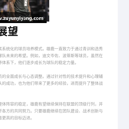
展望
其系统化的球员培养模式。雄鹿一直致力于通过青训和选秀
球队未来的希望。例如，迪文岑佐、波蒂斯等球员，虽然在
养体系下，他们逐步成长为球队的稳定力量。
员的全面成长与心态调整。通过针对性的技术提升和心理辅
队的成功，也为他们带来了更多的经验，进而提升了整体战
整体阵容的稳定，雄鹿有望继续保持在联盟的顶级行列，并
开各方的共同努力。只要雄鹿继续在团队建设、战术创新与
着更高的目标迈进。