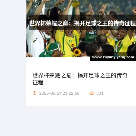
世界杯荣耀之巅：揭开足球之王的传奇
征程
2025-06-29 21:22:58
331