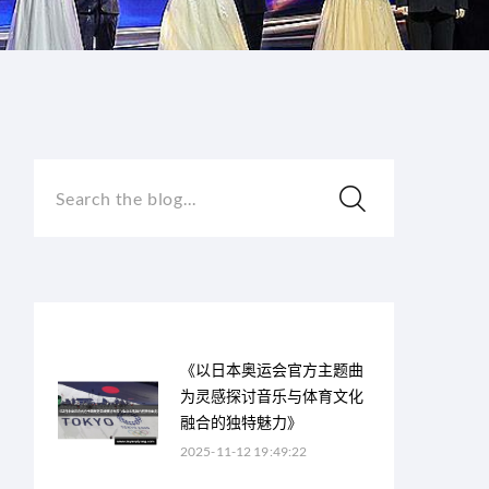
Search the blog...
《以日本奥运会官方主题曲
为灵感探讨音乐与体育文化
融合的独特魅力》
2025-11-12 19:49:22