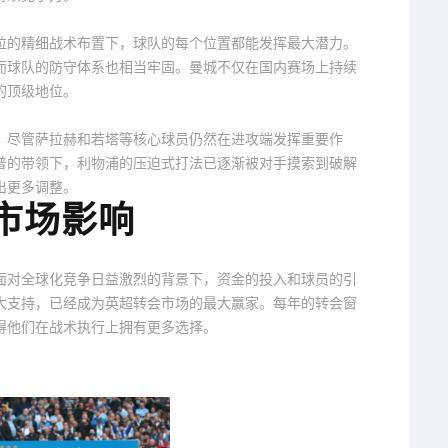
拉的精细战术布置下，球队的每个位置都能发挥最大潜力。
而球队的防守体系也相当牢固。曼城不仅在国内赛场上持续
的顶级地位。
。尽管萨拉赫和若塔等核心球员仍然在进攻端发挥重要作
普的带领下，利物浦的压迫式打法已逐渐被对手摸索到破解
出更多调整。
市场影响
在面对全球化竞争日益激烈的背景下，资金的投入和球员的引
大支持，已经成为英超转会市场的最大赢家。每年的转会窗
得他们在战术执行上拥有更多选择。