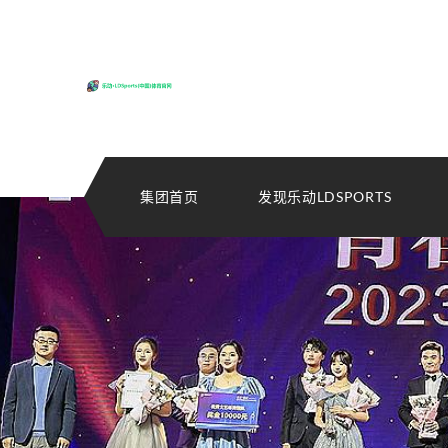
集团首页
发现乐动LDSPORTS