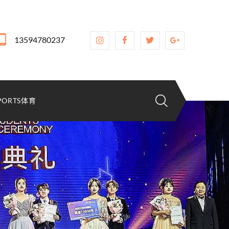
13594780237
PORTS体育