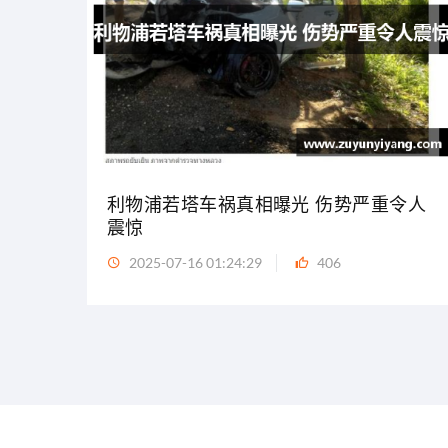
利物浦若塔车祸真相曝光 伤势严重令人
震惊
2025-07-16 01:24:29
406