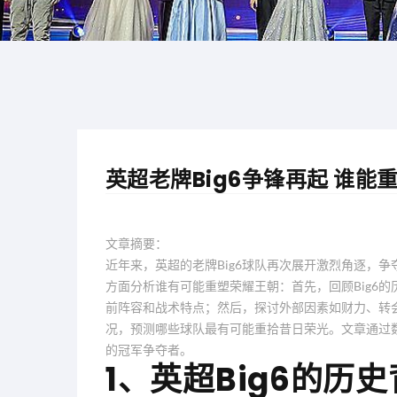
英超老牌Big6争锋再起 谁能
文章摘要：
近年来，英超的老牌Big6球队再次展开激烈角逐，
方面分析谁有可能重塑荣耀王朝：首先，回顾Big6
前阵容和战术特点；然后，探讨外部因素如财力、转
况，预测哪些球队最有可能重拾昔日荣光。文章通过
的冠军争夺者。
1、英超Big6的历