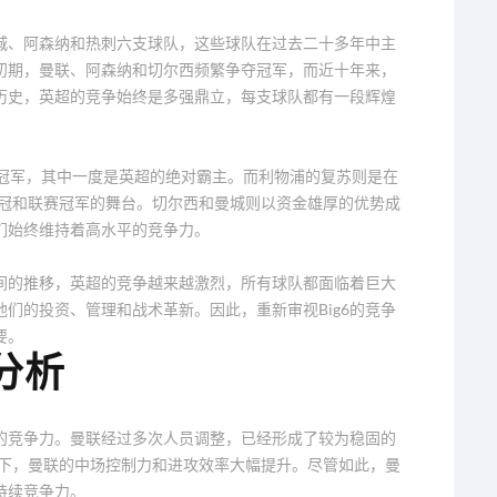
曼城、阿森纳和热刺六支球队，这些球队在过去二十多年中主
初期，曼联、阿森纳和切尔西频繁争夺冠军，而近十年来，
历史，英超的竞争始终是多强鼎立，每支球队都有一段辉煌
赛冠军，其中一度是英超的绝对霸主。而利物浦的复苏则是在
欧冠和联赛冠军的舞台。切尔西和曼城则以资金雄厚的优势成
们始终维持着高水平的竞争力。
间的推移，英超的竞争越来越激烈，所有球队都面临着巨大
们的投资、管理和战术革新。因此，重新审视Big6的竞争
要。
分析
定的竞争力。曼联经过多次人员调整，已经形成了较为稳固的
领下，曼联的中场控制力和进攻效率大幅提升。尽管如此，曼
持续竞争力。