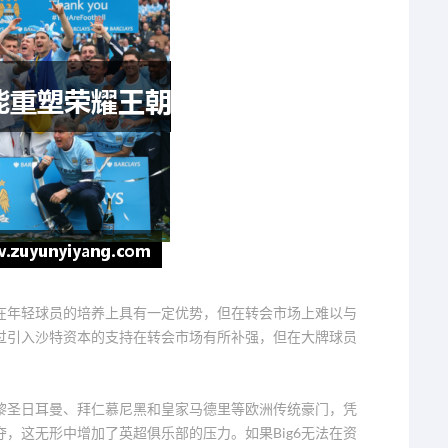
在年轻球员的培养上具有一定优势，但在转会市场上难以与
过引入沙特资本的支持在转会市场有所补强，但在大牌球员
黎圣日耳曼、拜仁慕尼黑和皇家马德里等欧洲传统豪门，凭
，这无形中增加了英超俱乐部的压力。如果Big6无法在资