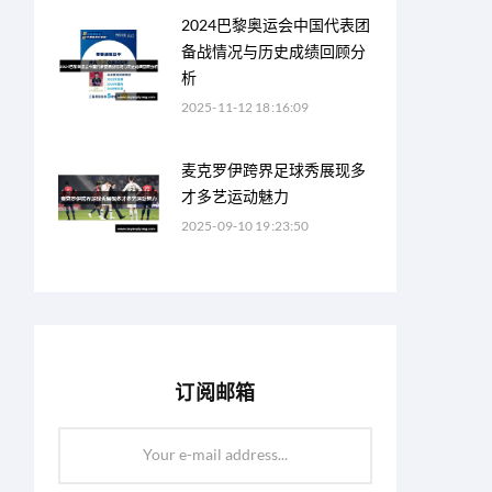
2024巴黎奥运会中国代表团
备战情况与历史成绩回顾分
析
2025-11-12 18:16:09
麦克罗伊跨界足球秀展现多
才多艺运动魅力
2025-09-10 19:23:50
订阅邮箱
Your e-mail address...