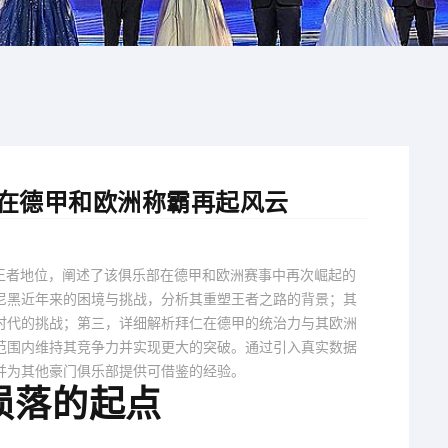
何在德甲和欧洲称霸再起风云
塑其王者地位，阐述了该俱乐部在德甲和欧洲赛事中再次崛起的
尼黑近年来的困境与挑战，分析其重塑王者之路的背景；其
时代的挑战；第三，详细解析拜仁在德甲的统治力与其欧洲
范围内维持其竞争力并实现更大的突破。通过引入真实数据
并为其他豪门俱乐部提供可借鉴的经验。
陨落的起点