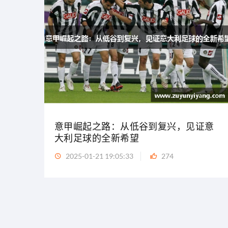
意甲崛起之路：从低谷到复兴，见证意
大利足球的全新希望
2025-01-21 19:05:33
274