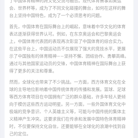
了中国体育精神的跨文化交流与融合。现代体育赛事如奥运
会、世界杯等，成为了不同文化碰撞的舞台，如何在这样的舞
台上坚持中国特色，成为了一个必须思考的问题。
首先，中国体育在国际舞台上的崛起，意味着中华文化的体育
表达逐渐获得世界认可。例如，在东京奥运会和巴黎奥运会
上，中国体育代表团的表现再次彰显了中国体育的综合实力。
在这些平台上，中国运动员不仅展现了强大的竞技水平，更展
示了中国独有的体育精神——坚持不懈、团结协作、勇攀高峰。
通过与其他国家运动员的交锋，中国体育精神在国际舞台上获
得了更多的关注和尊重。
然而，全球化也带来了不少挑战。一方面，西方体育文化在全
球的主导地位影响着中国传统体育的传播和发展。篮球、足球
等西方体育项目在中国拥有广泛的群众基础，许多年轻人更倾
向于模仿这些西方运动明星。另一方面，一些外国体育文化中
极端的竞争意识、个人英雄主义等，可能与中国传统的集体主
义精神产生冲突。这要求我们在传承和发展中国特色体育精神
时，不仅要保持文化自信，还要能够在全球化的浪潮中找到自
己的定位。