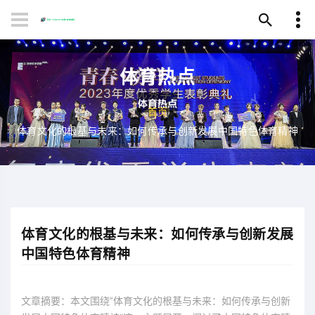
体育热点
首页
体育文化的根基与未来：如何传承与创新发展中国特色体育精神
体育文化的根基与未来：如何传承与创新发展
中国特色体育精神
文章摘要：本文围绕“体育文化的根基与未来：如何传承与创新