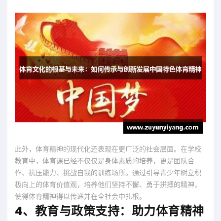
此外，体育精神的现代化还表现在更广泛的社会层面。在学校
教育中，体育课已经不仅仅是身体素质的培养，更是团队合
作、抗压能力、挑战自我的训练场所。通过引导青少年树立积
极向上的体育价值观，培养他们坚持不懈、勇于拼搏的精神，
使得体育精神得以传递并在全社会中扎根。
4、教育与政策支持：助力体育精神