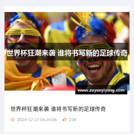
世界杯狂潮来袭 谁将书写新的足球传奇
2024-12-27 04:35:06
238