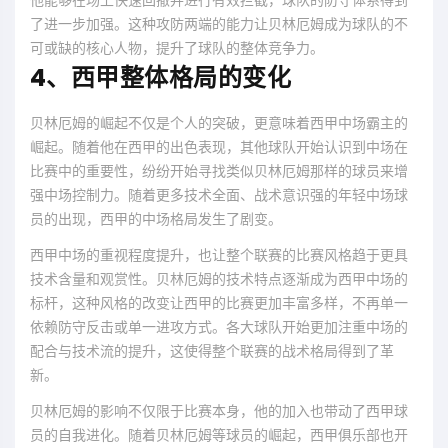
了进一步加强。这种攻防两端的能力让贝林厄姆成为球队的不
可或缺的核心人物，提升了球队的整体竞争力。
4、西甲整体格局的变化
贝林厄姆的崛起不仅是个人的突破，更意味着西甲中场霸主的
崛起。随着他在西甲的出色表现，其他球队开始认识到中场在
比赛中的重要性，纷纷开始寻找类似贝林厄姆那样的球员来增
强中场控制力。随着更多技术全面、战术意识强的年轻中场球
员的出现，西甲的中场格局发生了剧变。
西甲中场的重视程度提升，也让整个联赛的比赛风格趋于更具
技术含量和观赏性。贝林厄姆的技术特点逐渐成为西甲中场的
标杆，这种风格的改变让西甲的比赛更加丰富多样，不再单一
依赖防守反击或单一进攻方式。各大球队开始更加注重中场的
配合与技术流的提升，这使得整个联赛的战术格局得到了革
新。
贝林厄姆的影响不仅限于比赛本身，他的加入也带动了西甲球
员的自我进化。随着贝林厄姆等球员的崛起，西甲俱乐部也开