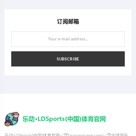
订阅邮箱
Your e-mail address...
SUBSCRIBE
乐动·LDSports(中国)体育官网✅🏆(zuyunyiyang.com)✅🏆全球领先