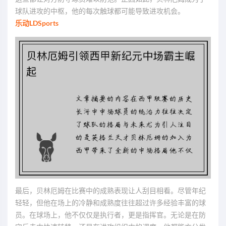
球队进攻的中枢，他的每次触球都可能导致进攻机会。
乐动LDSports
最后，贝林厄姆在比赛中的成熟表现让人刮目相看。尽管年纪
轻轻，但他在场上的冷静和成熟度往往超过许多经验丰富的球
员。在球场上，他不仅仅是执行者，更是指挥官。无论是在防