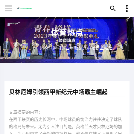
体育热点
首页
贝林厄姆引领西甲新纪元中场霸主崛起
贝林厄姆引领西甲新纪元中场霸主崛起
文章摘要的内容：
在西甲联赛的历史长河中，中场球员的统治力往往决定了球队
的格局与未来。尤为引人注目的是，英格兰天才贝林厄姆的加
入，为西甲带来了全新的中场格局。他不仅在技术上展现了出