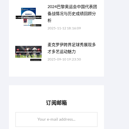
2024巴黎奥运会中国代表团
备战情况与历史成绩回顾分
析
2025-11-12 18:16:09
麦克罗伊跨界足球秀展现多
才多艺运动魅力
2025-09-10 19:23:50
订阅邮箱
Your e-mail address...