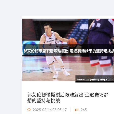
郭艾伦韧带撕裂后艰难复出 追逐赛场梦
想的坚持与挑战
2025-02-16 23:05:17
265