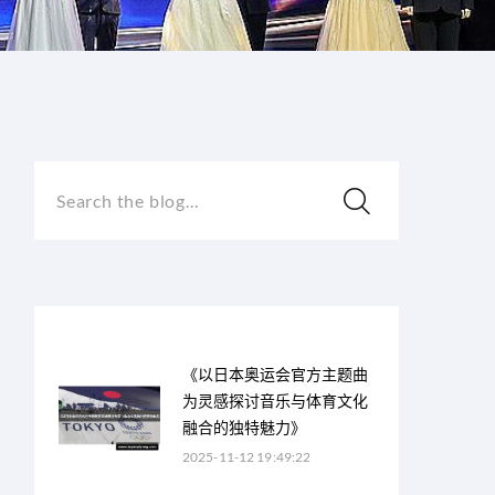
Search the blog...
《以日本奥运会官方主题曲
为灵感探讨音乐与体育文化
融合的独特魅力》
2025-11-12 19:49:22