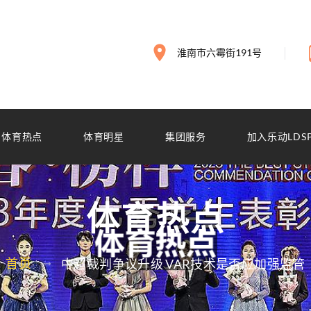
淮南市六霉街191号
体育热点
体育明星
集团服务
加入乐动LDS
体育热点
首页
中超裁判争议升级 VAR技术是否应加强监管